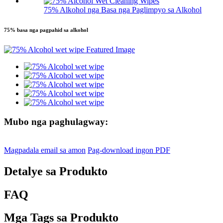
75% Alkohol nga Basa nga Paglimpyo sa Alkohol
75% basa nga pagpahid sa alkohol
Mubo nga paghulagway:
Magpadala email sa amon
Pag-download ingon PDF
Detalye sa Produkto
FAQ
Mga Tags sa Produkto