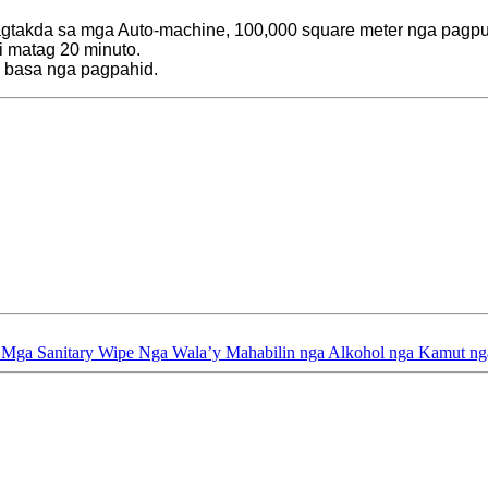
agtakda sa mga Auto-machine, 100,000 square meter nga pagput
i matag 20 minuto.
a basa nga pagpahid.
e Mga Sanitary Wipe Nga Wala’y Mahabilin nga Alkohol nga Kamut ng