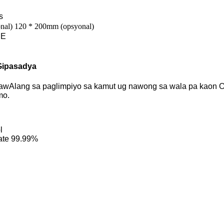
s
al) 120 * 200mm (opsyonal)
PE
Gipasadya
gaw
Alang sa paglimpiyo sa kamut ug nawong sa wala pa kaon
mo.
l
rate 99.99%