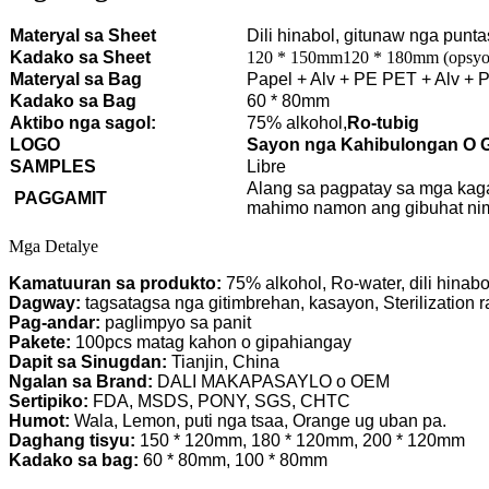
Materyal sa Sheet
Dili hinabol, gitunaw nga punta
Kadako sa Sheet
120 * 150mm120 * 180mm (opsyon
Materyal sa Bag
Papel + Alv + PE PET + Alv + 
Kadako sa Bag
60 * 80mm
Aktibo nga sagol:
75% alkohol,
Ro-tubig
LOGO
Sayon nga Kahibulongan O 
SAMPLES
Libre
Alang sa pagpatay sa mga ka
PAGGAMIT
mahimo namon ang gibuhat ni
Mga Detalye
Kamatuuran sa produkto:
75% alkohol, Ro-water, dili hinabo
Dagway:
tagsatagsa nga gitimbrehan, kasayon, Sterilization 
Pag-andar:
paglimpyo sa panit
Pakete:
100pcs matag kahon o gipahiangay
Dapit sa Sinugdan:
Tianjin, China
Ngalan sa Brand:
DALI MAKAPASAYLO o OEM
Sertipiko:
FDA, MSDS, PONY, SGS, CHTC
Humot:
Wala, Lemon, puti nga tsaa, Orange ug uban pa.
Daghang tisyu:
150 * 120mm, 180 * 120mm, 200 * 120mm
Kadako sa bag:
60 * 80mm, 100 * 80mm