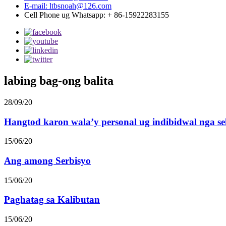
E-mail: ltbsnoah@126.com
Cell Phone ug Whatsapp: + 86-15922283155
labing bag-ong balita
28/09/20
Hangtod karon wala’y personal ug indibidwal nga sel 
15/06/20
Ang among Serbisyo
15/06/20
Paghatag sa Kalibutan
15/06/20