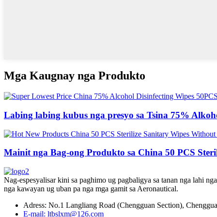
Mga Kaugnay nga Produkto
Labing labing kubus nga presyo sa Tsina 75% Alkohol 
Mainit nga Bag-ong Produkto sa China 50 PCS Steriliz
Nag-espesyalisar kini sa paghimo ug pagbaligya sa tanan nga lahi ng
nga kawayan ug uban pa nga mga gamit sa Aeronautical.
Adress: No.1 Langliang Road (Chengguan Section), Chengguan
E-mail: ltbslxm@126.com