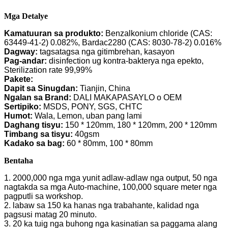
Mga Detalye
Kamatuuran sa produkto:
Benzalkonium chloride (CAS:
63449-41-2) 0.082%, Bardac2280 (CAS: 8030-78-2) 0.016%
Dagway:
tagsatagsa nga gitimbrehan, kasayon
Pag-andar:
disinfection ug kontra-bakterya nga epekto,
Sterilization rate 99,99%
Pakete:
Dapit sa Sinugdan:
Tianjin, China
Ngalan sa Brand:
DALI MAKAPASAYLO o OEM
Sertipiko:
MSDS, PONY, SGS, CHTC
Humot:
Wala, Lemon, uban pang lami
Daghang tisyu:
150 * 120mm, 180 * 120mm, 200 * 120mm
Timbang sa tisyu:
40gsm
Kadako sa bag:
60 * 80mm, 100 * 80mm
Bentaha
1. 2000,000 nga mga yunit adlaw-adlaw nga output, 50 nga
nagtakda sa mga Auto-machine, 100,000 square meter nga
pagputli sa workshop.
2. labaw sa 150 ka hanas nga trabahante, kalidad nga
pagsusi matag 20 minuto.
3. 20 ka tuig nga buhong nga kasinatian sa paggama alang