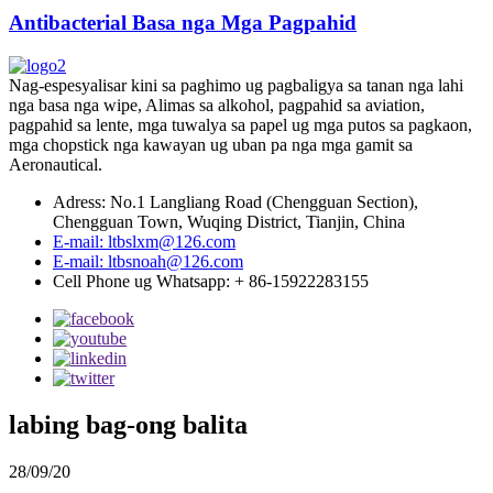
Antibacterial Basa nga Mga Pagpahid
Nag-espesyalisar kini sa paghimo ug pagbaligya sa tanan nga lahi
nga basa nga wipe, Alimas sa alkohol, pagpahid sa aviation,
pagpahid sa lente, mga tuwalya sa papel ug mga putos sa pagkaon,
mga chopstick nga kawayan ug uban pa nga mga gamit sa
Aeronautical.
Adress: No.1 Langliang Road (Chengguan Section),
Chengguan Town, Wuqing District, Tianjin, China
E-mail: ltbslxm@126.com
E-mail: ltbsnoah@126.com
Cell Phone ug Whatsapp: + 86-15922283155
labing bag-ong balita
28/09/20