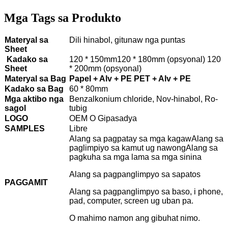
Mga Tags sa Produkto
Materyal sa
Dili hinabol, gitunaw nga puntas
Sheet
Kadako sa
120 * 150mm120 * 180mm (opsyonal) 120
Sheet
* 200mm (opsyonal)
Materyal sa Bag
Papel + Alv + PE PET + Alv + PE
Kadako sa Bag
60 * 80mm
Mga aktibo nga
Benzalkonium chloride, Nov-hinabol, Ro-
sagol
tubig
LOGO
OEM O Gipasadya
SAMPLES
Libre
Alang sa pagpatay sa mga kagaw
Alang sa
paglimpiyo sa kamut ug nawong
Alang sa
pagkuha sa mga lama sa mga sinina
Alang sa pagpanglimpyo sa sapatos
PAGGAMIT
Alang sa pagpanglimpyo sa baso, i phone,
pad, computer, screen ug uban pa.
O mahimo namon ang gibuhat nimo.