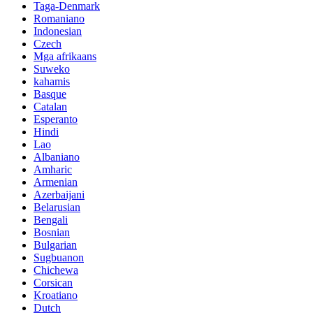
Taga-Denmark
Romaniano
Indonesian
Czech
Mga afrikaans
Suweko
kahamis
Basque
Catalan
Esperanto
Hindi
Lao
Albaniano
Amharic
Armenian
Azerbaijani
Belarusian
Bengali
Bosnian
Bulgarian
Sugbuanon
Chichewa
Corsican
Kroatiano
Dutch