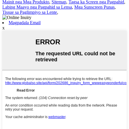
Mainit nga Mga Produkto
,
Sitemap
,
Tagsa ka Screen nga Pagpahid
,
Labing Maayo nga Pagpahid sa Lensa
,
Mga Sunscreen Punas
,
Tissue sa Paglimpiyo sa Lente
,
Magpadala Email
x