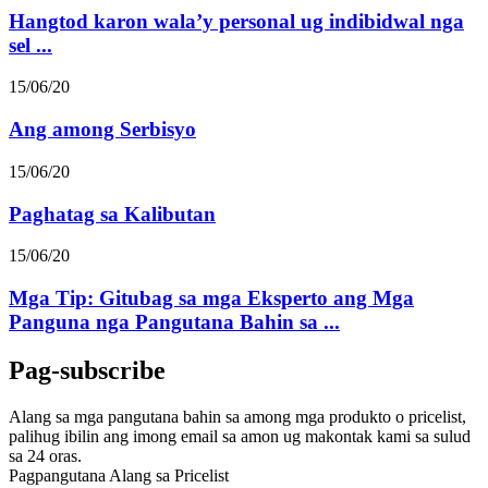
Hangtod karon wala’y personal ug indibidwal nga
sel ...
15/06/20
Ang among Serbisyo
15/06/20
Paghatag sa Kalibutan
15/06/20
Mga Tip: Gitubag sa mga Eksperto ang Mga
Panguna nga Pangutana Bahin sa ...
Pag-subscribe
Alang sa mga pangutana bahin sa among mga produkto o pricelist,
palihug ibilin ang imong email sa amon ug makontak kami sa sulud
sa 24 oras.
Pagpangutana Alang sa Pricelist