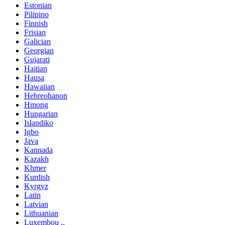
Estonian
Pilipino
Finnish
Frisian
Galician
Georgian
Gujarati
Haitian
Hausa
Hawaiian
Hebreohanon
Hmong
Hungarian
Islandiko
Igbo
Java
Kannada
Kazakh
Khmer
Kurdish
Kyrgyz
Latin
Latvian
Lithuanian
Luxembou ..